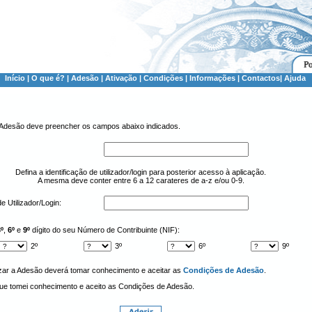
Início
|
O que é?
|
Adesão
|
Ativação
|
Condições
|
Informações
|
Contactos
|
Ajuda
 Adesão deve preencher os campos abaixo indicados.
Defina a identificação de utilizador/login para posterior acesso à aplicação.
A mesma deve conter entre 6 a 12 carateres de a-z e/ou 0-9.
de Utilizador/Login:
º
,
6º
e
9º
dígito do seu Número de Contribuinte (NIF):
2º
3º
6º
9º
zar a Adesão deverá tomar conhecimento e aceitar as
Condições de Adesão
.
ue tomei conhecimento e aceito as Condições de Adesão.