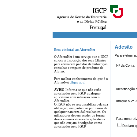
Adesão
Bem-vindo(a) ao AforroNet
Para efetuar a
O AforroNet é um serviço que o IGCP
coloca à disposição dos seus Clientes
para efetuarem pedidos de Subscrição,
Nº da Conta:
consultas e resgates de produtos de
Aforro.
Para melhor conhecimento do que é o
AforroNet
clique aqui
Identificação 
AVISO
Informa-se que não estão
autorizados pelo IGCP quaisquer
aplicativos com interação com o
AforroNet.
Indique o
2º
,
3
O IGCP não se responsabiliza pela sua
utilização, em particular por danos de
qualquer natureza daí resultantes. Os
utilizadores devem aceder de forma
Para concreti
direta e nunca através de aplicativos
que não estejam divulgados como
Declaro q
autorizados pelo IGCP.