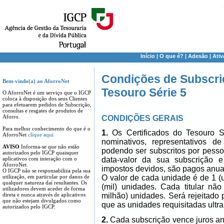
Início
|
O que é?
|
Adesão
|
Ati
Condições de Subscriç
Bem-vindo(a) ao AforroNet
Tesouro Série 5
O AforroNet é um serviço que o IGCP
coloca à disposição dos seus Clientes
para efetuarem pedidos de Subscrição,
consultas e resgates de produtos de
Aforro.
CONDIÇÕES GERAIS
Para melhor conhecimento do que é o
1.
Os Certificados do Tesouro Sé
AforroNet
clique aqui
nominativos, representativos d
AVISO
Informa-se que não estão
podendo ser subscritos por pess
autorizados pelo IGCP quaisquer
aplicativos com interação com o
data-valor da sua subscrição 
AforroNet.
impostos devidos, são pagos anua
O IGCP não se responsabiliza pela sua
utilização, em particular por danos de
O valor de cada unidade é de 1 
qualquer natureza daí resultantes. Os
(mil) unidades. Cada titular n
utilizadores devem aceder de forma
direta e nunca através de aplicativos
milhão) unidades. Será rejeitado 
que não estejam divulgados como
que as unidades requisitadas ult
autorizados pelo IGCP.
2.
Cada subscrição vence juros a