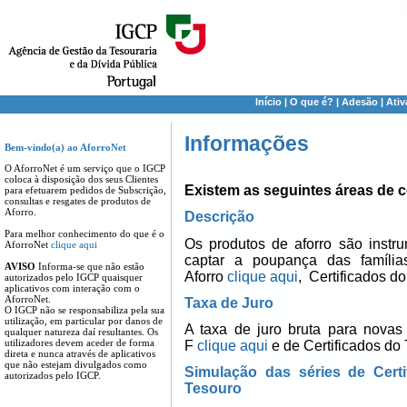
Início
|
O que é?
|
Adesão
|
Ati
Informações
Bem-vindo(a) ao AforroNet
O AforroNet é um serviço que o IGCP
coloca à disposição dos seus Clientes
Existem as seguintes áreas de 
para efetuarem pedidos de Subscrição,
consultas e resgates de produtos de
Aforro.
Descrição
Para melhor conhecimento do que é o
Os produtos de aforro são instr
AforroNet
clique aqui
captar a poupança das família
AVISO
Informa-se que não estão
Aforro
clique aqui
, Certificados d
autorizados pelo IGCP quaisquer
aplicativos com interação com o
AforroNet.
Taxa de Juro
O IGCP não se responsabiliza pela sua
utilização, em particular por danos de
A taxa de juro bruta para novas 
qualquer natureza daí resultantes. Os
utilizadores devem aceder de forma
F
clique aqui
e de Certificados do
direta e nunca através de aplicativos
que não estejam divulgados como
Simulação das séries de Certi
autorizados pelo IGCP.
Tesouro