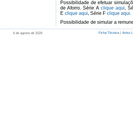
Possibilidade de efetuar simulaçõ
de Aforro. Série A
clique aqui
, S
E
clique aqui
, Série F
clique aqui.
Possibilidade de simular a remun
Crescimento
clique aqui
, dos Ce
aqui
dos Certificados do Tesouro
c
Ficha Técnica
|
Aviso 
6 de agosto de 2026
Habilitação de Herdeiros
De acordo com a legislação em vi
Certificados, os respetivos her
transmissão ou reembolso Certif
Tesouro Poupança Cresciment
aqui
.
Formulários
Impressos utilizados em operaçõe
aqui
.
Perguntas Frequentes
Para saber mais sobre como sub
habilitação de herdeiros
clique aq
Topo