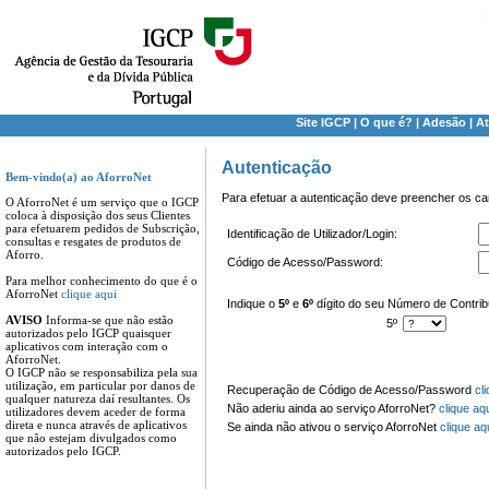
Site IGCP
|
O que é?
|
Adesão
|
At
Autenticação
Bem-vindo(a) ao AforroNet
Para efetuar a autenticação deve preencher os c
O AforroNet é um serviço que o IGCP
coloca à disposição dos seus Clientes
para efetuarem pedidos de Subscrição,
Identificação de Utilizador/Login:
consultas e resgates de produtos de
Aforro.
Código de Acesso/Password:
Para melhor conhecimento do que é o
AforroNet
clique aqui
Indique o
5º
e
6º
dígito do seu Número de Contribu
AVISO
Informa-se que não estão
5º
autorizados pelo IGCP quaisquer
aplicativos com interação com o
AforroNet.
O IGCP não se responsabiliza pela sua
utilização, em particular por danos de
Recuperação de Código de Acesso/Password
cl
qualquer natureza daí resultantes. Os
Não aderiu ainda ao serviço AforroNet?
clique aq
utilizadores devem aceder de forma
direta e nunca através de aplicativos
Se ainda não ativou o serviço AforroNet
clique aq
que não estejam divulgados como
autorizados pelo IGCP.