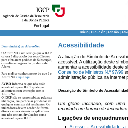
Início
|
O que é?
|
Adesão
|
Ati
Acessibilidade
Bem-vindo(a) ao AforroNet
O AforroNet é um serviço que o IGCP
A afixação do Símbolo de Acessibi
coloca à disposição dos seus Clientes
para efetuarem pedidos de Subscrição,
acessível. A utilização deste sím
consultas e resgates de produtos de
aumentar a acessibilidade deste 
Aforro.
Conselho de Ministros N.º 97/99
so
Para melhor conhecimento do que é o
administração pública na Internet
AforroNet
clique aqui
AVISO
Informa-se que não estão
autorizados pelo IGCP quaisquer
Descrição do Símbolo de Acessibilida
aplicativos com interação com o
AforroNet.
O IGCP não se responsabiliza pela sua
utilização, em particular por danos de
Um globo inclinado, com uma g
qualquer natureza daí resultantes. Os
utilizadores devem aceder de forma
recortado um buraco de fechadura
direta e nunca através de aplicativos
que não estejam divulgados como
Ligações de enquadrament
autorizados pelo IGCP.
Acesso - Acessibilidade 