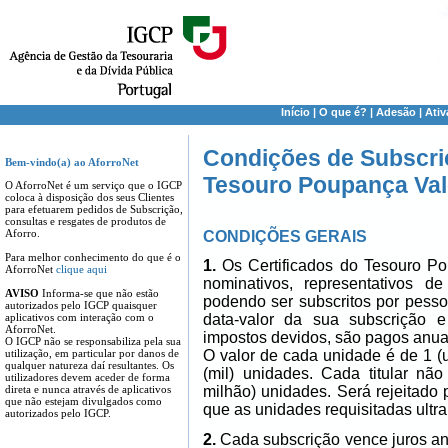
Início
|
O que é?
|
Adesão
|
Ati
Condições de Subscriç
Bem-vindo(a) ao AforroNet
Tesouro Poupança Val
O AforroNet é um serviço que o IGCP
coloca à disposição dos seus Clientes
para efetuarem pedidos de Subscrição,
consultas e resgates de produtos de
Aforro.
CONDIÇÕES GERAIS
Para melhor conhecimento do que é o
1.
Os Certificados do Tesouro Po
AforroNet
clique aqui
nominativos, representativos d
AVISO
Informa-se que não estão
podendo ser subscritos por pess
autorizados pelo IGCP quaisquer
aplicativos com interação com o
data-valor da sua subscrição 
AforroNet.
impostos devidos, são pagos anua
O IGCP não se responsabiliza pela sua
utilização, em particular por danos de
O valor de cada unidade é de 1 
qualquer natureza daí resultantes. Os
(mil) unidades. Cada titular n
utilizadores devem aceder de forma
direta e nunca através de aplicativos
milhão) unidades. Será rejeitado 
que não estejam divulgados como
que as unidades requisitadas ult
autorizados pelo IGCP.
2.
Cada subscrição vence juros a